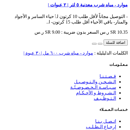
موارد - مياه شرب معدنية ٥ لتر | ٢ عبوات |
- التوصيل مجاناً لأقل طلب 10 كرتون لٱحياء السامر و الأجواد
والمنار- باقي الأحياء أقل طلب 15 كرتون- ا..
SR 10.35 ر.س
السعر بدون ضريبة : SR 9.00 ر.س
اضافة للسلة
الكلمات الدليليلة :
موارد - مياه شرب ٦٠٠ مل |٣٠ عبوة |
مـعـلـومـات
قـصـتـنـا
الـشـحـن والـتـوصـيـل
سـيـاسـة الـخـصـوصـيّـة
الـشـروط و الأحـكـام
الـتـوظـيـف
خـدمـات الـعـمـلاء
اتـصـل بـنـا
إرجـاع الـطـلـب