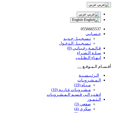
عربي
عربي
English
0556665537
حـسـابـي
تـسـجـيـل جـديـد
تـسـجـيـل الـدخـول
قـائـمـة رغـبـاتـي (0)
سـلـة الـشـراء
إنـهـاء الـطـلـب
أقـسـام الـمـوقـع
الـرئـيـسـيـة
الـمـشـروبـات
مـيـاه (19)
مـشـروبـات غـازيـة (10)
اذهـب الـى قـسـم الـمـشـروبـات
الـتـمـور
صقعي (3)
سكري (4)