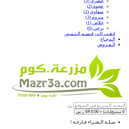
خضري (3)
عجوة (2)
صفاوي (2)
مبروم (3)
خلاص (1)
برحي (0)
اذهـب الـى قـسـم الـتـمـور
الـدجـاج
الـعـروض
0 مـنـتـج(ـات) = SR 0.00 ر.س
سـلـة الـشـراء فـارغـة !