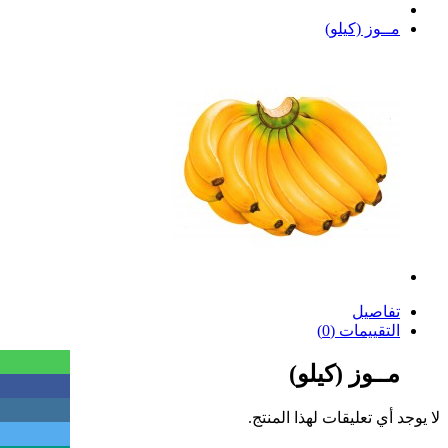
مــوز (كيلو)
تفاصيل
التقييمات (0)
مــوز (كيلو)
لا يوجد أي تعليقات لهذا المنتج.