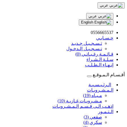
عربي
عربي
English
0556665537
حـسـابـي
تـسـجـيـل جـديـد
تـسـجـيـل الـدخـول
قـائـمـة رغـبـاتـي (0)
سـلـة الـشـراء
إنـهـاء الـطـلـب
أقـسـام الـمـوقـع
الـرئـيـسـيـة
الـمـشـروبـات
مـيـاه (19)
مـشـروبـات غـازيـة (10)
اذهـب الـى قـسـم الـمـشـروبـات
الـتـمـور
صقعي (3)
سكري (4)