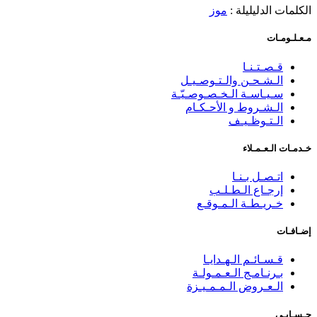
الكلمات الدليليلة :
موز
مـعـلـومـات
قـصـتـنـا
الـشـحـن والـتـوصـيـل
سـيـاسـة الـخـصـوصـيّـة
الـشـروط و الأحـكـام
الـتـوظـيـف
خـدمـات الـعـمـلاء
اتـصـل بـنـا
إرجـاع الـطـلـب
خـريـطـة الـمـوقـع
إضـافـات
قـسـائـم الـهـدايـا
بـرنـامـج الـعـمـولـة
الـعـروض الـمـمـيـزة
حـسـابـي