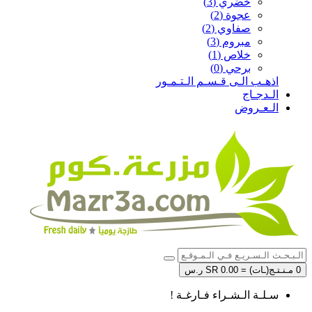
خضري (3)
عجوة (2)
صفاوي (2)
مبروم (3)
خلاص (1)
برحي (0)
اذهـب الـى قـسـم الـتـمـور
الـدجـاج
الـعـروض
0 مـنـتـج(ـات) = SR 0.00 ر.س
سـلـة الـشـراء فـارغـة !