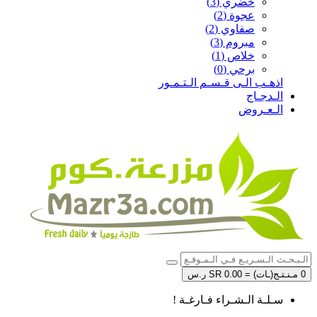
خضري (3)
عجوة (2)
صفاوي (2)
مبروم (3)
خلاص (1)
برحي (0)
اذهـب الـى قـسـم الـتـمـور
الـدجـاج
الـعـروض
0 مـنـتـج(ـات) = SR 0.00 ر.س
سـلـة الـشـراء فـارغـة !