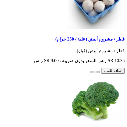
فطر / مشروم أبيض (علبة / 250 جرام)
فطر / مشروم أبيض (كيلو)..
SR 10.35 ر.س
السعر بدون ضريبة : SR 9.00 ر.س
اضافة للسلة