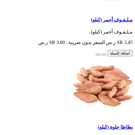
مـلـفـوف أحمر (كيلو)
مـلـفـوف أحمر (كيلو)..
SR 3.45 ر.س
السعر بدون ضريبة : SR 3.00 ر.س
اضافة للسلة
بطاطا حلوة (كيلو)