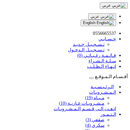
عربي
عربي
English
0556665537
حـسـابـي
تـسـجـيـل جـديـد
تـسـجـيـل الـدخـول
قـائـمـة رغـبـاتـي (0)
سـلـة الـشـراء
إنـهـاء الـطـلـب
أقـسـام الـمـوقـع
الـرئـيـسـيـة
الـمـشـروبـات
مـيـاه (19)
مـشـروبـات غـازيـة (10)
اذهـب الـى قـسـم الـمـشـروبـات
الـتـمـور
صقعي (3)
سكري (4)