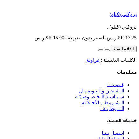
بروكلي (كيلو)
بروكلي (كيلو)..
SR 17.25 ر.س
السعر بدون ضريبة : SR 15.00 ر.س
اضافة للسلة
الكلمات الدليليلة :
فراولة
مـعـلـومـات
قـصـتـنـا
الـشـحـن والـتـوصـيـل
سـيـاسـة الـخـصـوصـيّـة
الـشـروط و الأحـكـام
الـتـوظـيـف
خـدمـات الـعـمـلاء
اتـصـل بـنـا
إرجـاع الـطـلـب