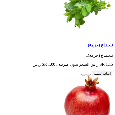
نـعـنـاع (حزمة)
نـعـنـاع (حزمة)..
SR 1.15 ر.س
السعر بدون ضريبة : SR 1.00 ر.س
اضافة للسلة