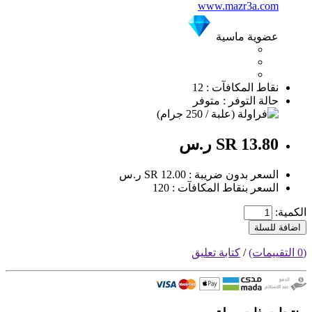
www.mazr3a.com
عضوية ماسية
نقاط المكافآت : 12
حالة التوفر : متوفر
SR 13.80 ر.س
السعر بدون ضريبة : SR 12.00 ر.س
السعر بنقاط المكافآت : 120
الكمية:
اضافة للسلة
(0 التقييمات)
/
كتابة تعليق