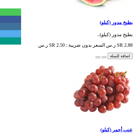
بطيخ مدور (كيلو)
بطيخ مدور (كيلو)..
SR 2.88 ر.س
السعر بدون ضريبة : SR 2.50 ر.س
اضافة للسلة
عنب أحمر (كيلو)