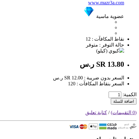
www.mazr3a.com
عضوية ماسية
نقاط المكافآت : 12
حالة التوفر : متوفر
SR 13.80 ر.س
السعر بدون ضريبة : SR 12.00 ر.س
السعر بنقاط المكافآت : 120
الكمية:
اضافة للسلة
(0 التقييمات)
/
كتابة تعليق