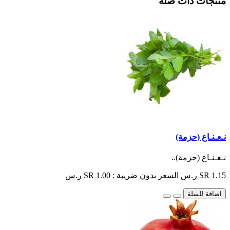
منتجات ذات صلة
نـعـنـاع (حزمة)
نـعـنـاع (حزمة)..
SR 1.15 ر.س
السعر بدون ضريبة : SR 1.00 ر.س
اضافة للسلة