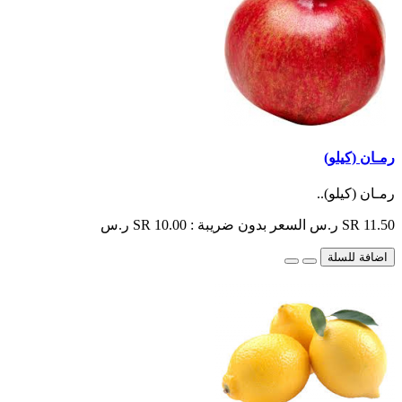
رمـان (كيلو)
رمـان (كيلو)..
SR 11.50 ر.س
السعر بدون ضريبة : SR 10.00 ر.س
اضافة للسلة