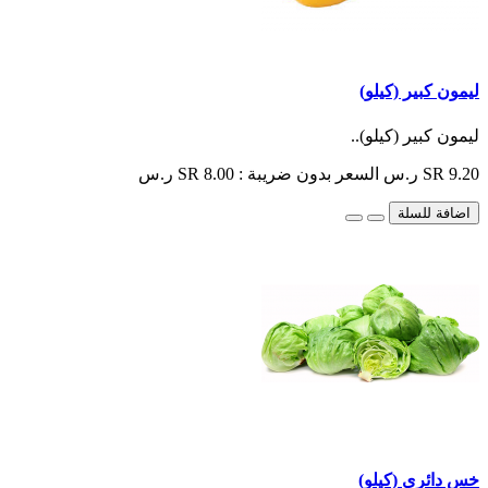
ليمون كبير (كيلو)
ليمون كبير (كيلو)..
SR 9.20 ر.س
السعر بدون ضريبة : SR 8.00 ر.س
اضافة للسلة
خس دائري (كيلو)