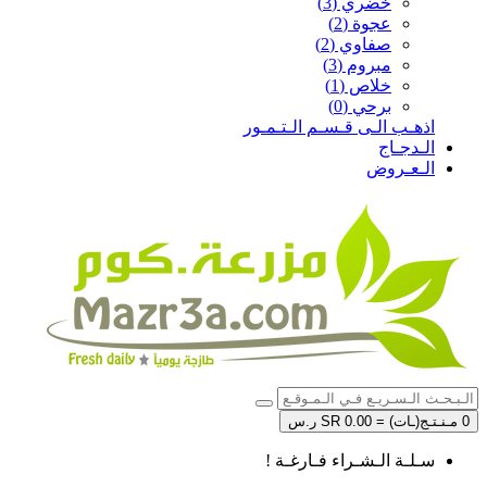
خضري (3)
عجوة (2)
صفاوي (2)
مبروم (3)
خلاص (1)
برحي (0)
اذهـب الـى قـسـم الـتـمـور
الـدجـاج
الـعـروض
0 مـنـتـج(ـات) = SR 0.00 ر.س
سـلـة الـشـراء فـارغـة !