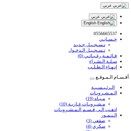
عربي
عربي
English
0556665537
حـسـابـي
تـسـجـيـل جـديـد
تـسـجـيـل الـدخـول
قـائـمـة رغـبـاتـي (0)
سـلـة الـشـراء
إنـهـاء الـطـلـب
أقـسـام الـمـوقـع
الـرئـيـسـيـة
الـمـشـروبـات
مـيـاه (19)
مـشـروبـات غـازيـة (10)
اذهـب الـى قـسـم الـمـشـروبـات
الـتـمـور
صقعي (3)
سكري (4)